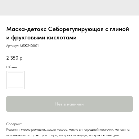
Маска-детокс Себорегулирующая с глиной
и фруктовыми кислотами
Артикул:
MSK240001
2 350
р.
Объем
Нет в наличии
Содержит:
Каламин, масло ромашки, масло кокоса, масло виноградной косточки, мочевина,
молочная кислота, экстракт аира, экстракт монарды, экстракт календулы.