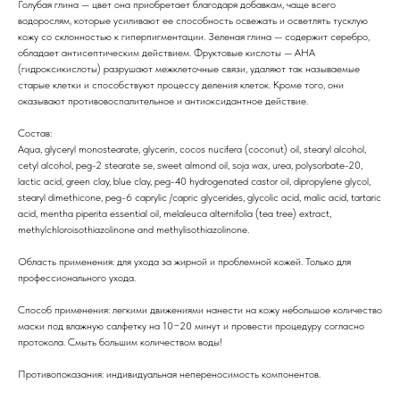
Голубая глина — цвет она приобретает благодаря добавкам, чаще всего
водорослям, которые усиливают ее способность освежать и осветлять тусклую
кожу со склонностью к гиперпигментации. Зеленая глина — содержит серебро,
обладает антисептическим действием. Фруктовые кислоты — АНА
(гидроксикислоты) разрушают межклеточные связи, удаляют так называемые
старые клетки и способствуют процессу деления клеток. Кроме того, они
оказывают противовоспалительное и антиоксидантное действие.
Состав:
Aqua, glyceryl monostearate, glycerin, cocos nucifera (coconut) oil, stearyl alcohol,
cetyl alcohol, peg-2 stearate se, sweet almond oil, soja wax, urea, polysorbate-20,
lactic acid, green clay, blue clay, peg-40 hydrogenated castor oil, dipropylene glycol,
stearyl dimethicone, peg-6 caprylic /capric glycerides, glycolic acid, malic acid, tartaric
acid, mentha piperita essential oil, melaleuca alternifolia (tea tree) extract,
methylchloroisothiazolinone and methylisothiazolinone.
Область применения: для ухода за жирной и проблемной кожей. Только для
профессионального ухода.
Способ применения: легкими движениями нанести на кожу небольшое количество
маски под влажную салфетку на 10−20 минут и провести процедуру согласно
протокола. Смыть большим количеством воды!
Противопоказания: индивидуальная непереносимость компонентов.