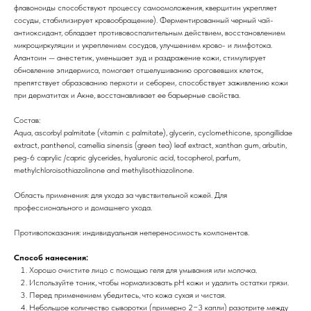
флавоноиды способствуют процессу самоомоложения, кверцитин укрепляет
сосуды, стабилизирует кровообращение). Ферментированный черный чай-
антиоксидант, обладает противовоспалительным действием, восстановлением
микроциркуляции и укреплением сосудов, улучшением крово- и лимфотока.
Алантоин — анестетик, уменьшает зуд и раздражение кожи, стимулирует
обновление эпидермиса, помогает отшелушиванию ороговевших клеток,
препятствует образованию перхоти и себореи, способствует заживлению кожи
при дерматитах и Акне, восстанавливает ее барьерные свойства.
Состав:
Aqua, ascorbyl palmitate (vitamin c palmitate), glycerin, cyclomethicone, spongillidae
extract, panthenol, camellia sinensis (green tea) leaf extract, xanthan gum, arbutin,
peg-6 caprylic /capric glycerides, hyaluronic acid, tocopherol, parfum,
methylchloroisothiazolinone and methylisothiazolinone.
Область применения: для ухода за чувствительной кожей. Для
профессионального и домашнего ухода.
Противопоказания: индивидуальная непереносимость компонентов.
Способ нанесения:
Хорошо очистите лицо с помощью геля для умывания или молочка.
Используйте тоник, чтобы нормализовать рН кожи и удалить остатки грязи.
Перед применением убедитесь, что кожа сухая и чистая.
Небольшое количество сыворотки (примерно 2−3 капли) разотрите между